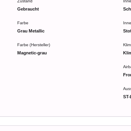
Zustand
Inn
Gebraucht
Sch
Farbe
Inn
Grau Metallic
Sto
Farbe (Hersteller)
Klim
Magnetic-grau
Kli
Air
Fro
Auss
ST-