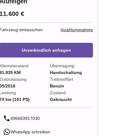
Alufelgen
11.600 €
Fahrzeug eintauschen
Inzahlungnahme
Unverbindlich anfragen
Kilometerstand
Übertragung
91.935 KM
Handschaltung
Erstzulassung
Treibstoffart
05/2018
Benzin
Leistung
Zustand
74 kw (101 PS)
Gebraucht
496683917030
WhatsApp schreiben