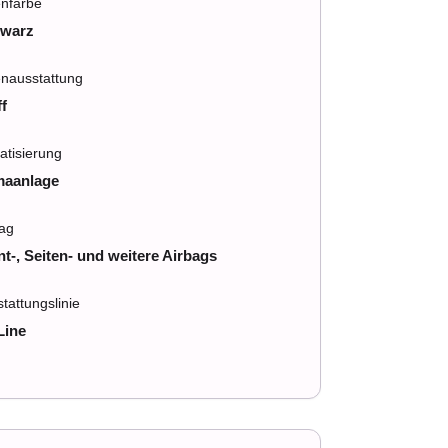
enfarbe
warz
enausstattung
ff
atisierung
maanlage
bag
nt-, Seiten- und weitere Airbags
tattungslinie
Line