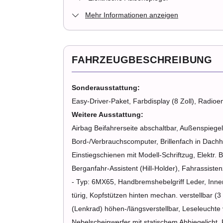
Mehr Informationen anzeigen
FAHRZEUGBESCHREIBUNG
Sonderausstattung:
Easy-Driver-Paket, Farbdisplay (8 Zoll), Radio
Weitere Ausstattung:
Airbag Beifahrerseite abschaltbar, Außenspiegel 
Bord-/Verbrauchscomputer, Brillenfach in Dachh
Einstiegschienen mit Modell-Schriftzug, Elektr
Berganfahr-Assistent (Hill-Holder), Fahrassist
- Typ: 6MX65, Handbremshebelgriff Leder, Innenra
türig, Kopfstützen hinten mechan. verstellbar (3
(Lenkrad) höhen-/längsverstellbar, Leseleuchte
Nebelscheinwerfer mit statischem Abbiegelicht, 