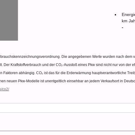
Energi
km Jah
-
erbrauchskennzeichnungsverordnung. Die angegebenen Werte wurden nach dem 
t. Der Kraftstoffverbrauch und der CO₂-Ausstoß eines Pkw sind nicht nur von der ef
n Faktoren abhängig. CO₂ ist das für die Erderwärmung hauptverantwortliche Treib
nen neuen Pkw-Modelle ist unentgeltlich einsehbar an jedem Verkaufsort in Deut
e/co2/