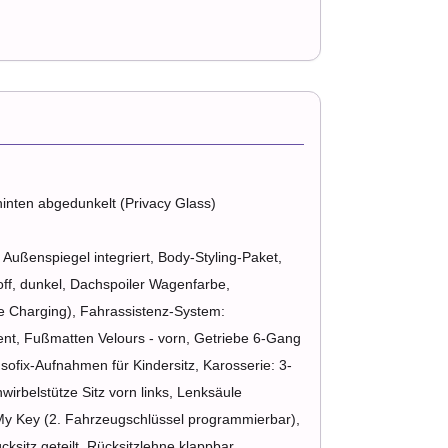
hinten abgedunkelt (Privacy Glass)
 Außenspiegel integriert, Body-Styling-Paket,
ff, dunkel, Dachspoiler Wagenfarbe,
ve Charging), Fahrassistenz-System:
tent, Fußmatten Velours - vorn, Getriebe 6-Gang
Isofix-Aufnahmen für Kindersitz, Karosserie: 3-
wirbelstütze Sitz vorn links, Lenksäule
 My Key (2. Fahrzeugschlüssel programmierbar),
ksitz geteilt, Rücksitzlehne klappbar,