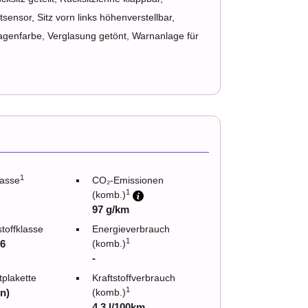
nsor, Sitz vorn links höhenverstellbar,
Wagenfarbe, Verglasung getönt, Warnanlage für
1
asse
CO₂-Emissionen
1
(komb.)
97 g/km
toffklasse
Energieverbrauch
1
6
(komb.)
-
plakette
Kraftstoffverbrauch
1
n)
(komb.)
4.3 l/100km