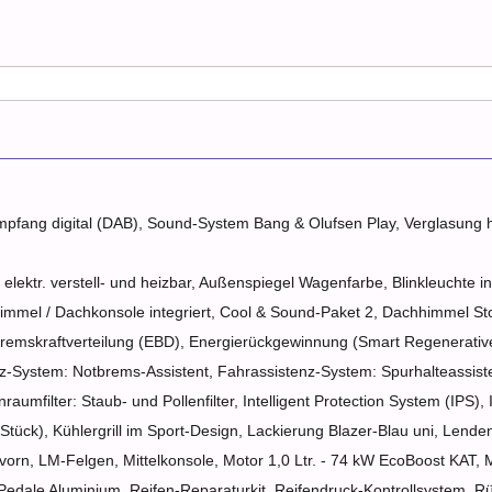
empfang digital (DAB), Sound-System Bang & Olufsen Play, Verglasung 
elektr. verstell- und heizbar, Außenspiegel Wagenfarbe, Blinkleuchte in
immel / Dachkonsole integriert, Cool & Sound-Paket 2, Dachhimmel Sto
. Bremskraftverteilung (EBD), Energierückgewinnung (Smart Regenerati
enz-System: Notbrems-Assistent, Fahrassistenz-System: Spurhalteassis
umfilter: Staub- und Pollenfilter, Intelligent Protection System (IPS), 
 Stück), Kühlergrill im Sport-Design, Lackierung Blazer-Blau uni, Lenden
 vorn, LM-Felgen, Mittelkonsole, Motor 1,0 Ltr. - 74 kW EcoBoost KAT,
Pedale Aluminium, Reifen-Reparaturkit, Reifendruck-Kontrollsystem, Rüc