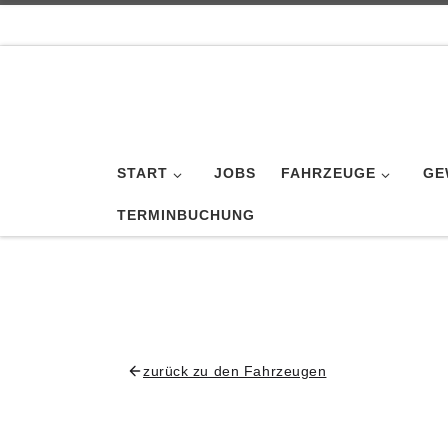
Inhalt
springen
Zum Inhalt springen
START
JOBS
FAHRZEUGE
GE
TERMINBUCHUNG
zurück zu den Fahrzeugen