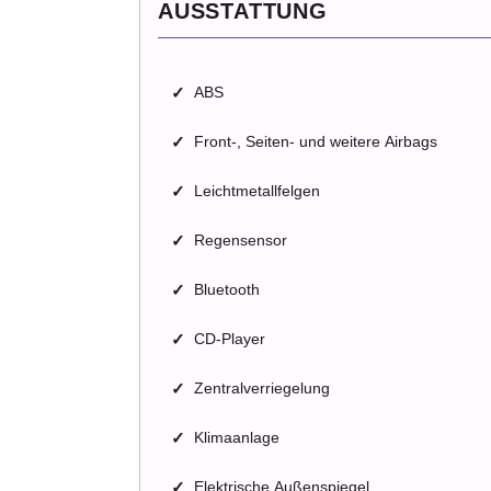
AUSSTATTUNG
✓
ABS
✓
Front-, Seiten- und weitere Airbags
✓
Leichtmetallfelgen
✓
Regensensor
✓
Bluetooth
✓
CD-Player
✓
Zentralverriegelung
✓
Klimaanlage
✓
Elektrische Außenspiegel