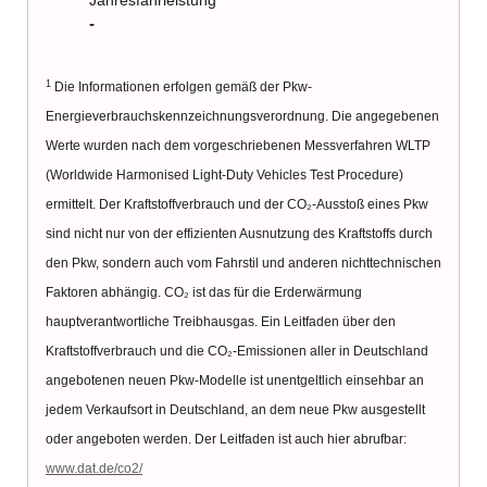
Jahresfahrleistung
-
1
Die Informationen erfolgen gemäß der Pkw-
Energieverbrauchskennzeichnungsverordnung. Die angegebenen
Werte wurden nach dem vorgeschriebenen Messverfahren WLTP
(Worldwide Harmonised Light-Duty Vehicles Test Procedure)
ermittelt. Der Kraftstoffverbrauch und der CO₂-Ausstoß eines Pkw
sind nicht nur von der effizienten Ausnutzung des Kraftstoffs durch
den Pkw, sondern auch vom Fahrstil und anderen nichttechnischen
Faktoren abhängig. CO₂ ist das für die Erderwärmung
hauptverantwortliche Treibhausgas. Ein Leitfaden über den
Kraftstoffverbrauch und die CO₂-Emissionen aller in Deutschland
angebotenen neuen Pkw-Modelle ist unentgeltlich einsehbar an
jedem Verkaufsort in Deutschland, an dem neue Pkw ausgestellt
oder angeboten werden. Der Leitfaden ist auch hier abrufbar:
www.dat.de/co2/