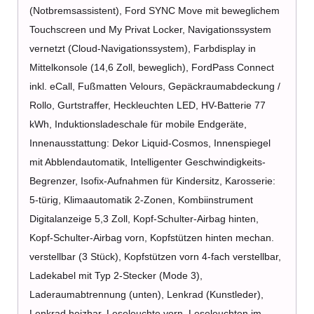
(Notbremsassistent), Ford SYNC Move mit beweglichem
Touchscreen und My Privat Locker, Navigationssystem
vernetzt (Cloud-Navigationssystem), Farbdisplay in
Mittelkonsole (14,6 Zoll, beweglich), FordPass Connect
inkl. eCall, Fußmatten Velours, Gepäckraumabdeckung /
Rollo, Gurtstraffer, Heckleuchten LED, HV-Batterie 77
kWh, Induktionsladeschale für mobile Endgeräte,
Innenausstattung: Dekor Liquid-Cosmos, Innenspiegel
mit Abblendautomatik, Intelligenter Geschwindigkeits-
Begrenzer, Isofix-Aufnahmen für Kindersitz, Karosserie:
5-türig, Klimaautomatik 2-Zonen, Kombiinstrument
Digitalanzeige 5,3 Zoll, Kopf-Schulter-Airbag hinten,
Kopf-Schulter-Airbag vorn, Kopfstützen hinten mechan.
verstellbar (3 Stück), Kopfstützen vorn 4-fach verstellbar,
Ladekabel mit Typ 2-Stecker (Mode 3),
Laderaumabtrennung (unten), Lenkrad (Kunstleder),
Lenkrad heizbar, Leseleuchte vorn, Leseleuchten im