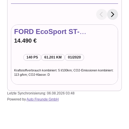
FORD EcoSport ST-
FO
Line*Kamera*
Do
14.490 €
43
140 PS
61.201 KM
01/2020
Kraftstoffverbrauch kombiniert: 5 l/100km; CO2-Emissionen kombiniert:
Kraft
113 g/km; CO2-Klasse: D
g/km
Letzte Synchronisierung:
06.08.2026 03:48
Powered by
Auto Freunde GmbH