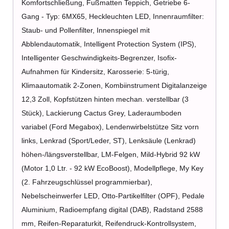
Komfortschließung, Fußmatten Teppich, Getriebe 6-
Gang - Typ: 6MX65, Heckleuchten LED, Innenraumfilter:
Staub- und Pollenfilter, Innenspiegel mit
Abblendautomatik, Intelligent Protection System (IPS),
Intelligenter Geschwindigkeits-Begrenzer, Isofix-
Aufnahmen für Kindersitz, Karosserie: 5-türig,
Klimaautomatik 2-Zonen, Kombiinstrument Digitalanzeige
12,3 Zoll, Kopfstützen hinten mechan. verstellbar (3
Stück), Lackierung Cactus Grey, Laderaumboden
variabel (Ford Megabox), Lendenwirbelstütze Sitz vorn
links, Lenkrad (Sport/Leder, ST), Lenksäule (Lenkrad)
höhen-/längsverstellbar, LM-Felgen, Mild-Hybrid 92 kW
(Motor 1,0 Ltr. - 92 kW EcoBoost), Modellpflege, My Key
(2. Fahrzeugschlüssel programmierbar),
Nebelscheinwerfer LED, Otto-Partikelfilter (OPF), Pedale
Aluminium, Radioempfang digital (DAB), Radstand 2588
mm, Reifen-Reparaturkit, Reifendruck-Kontrollsystem,